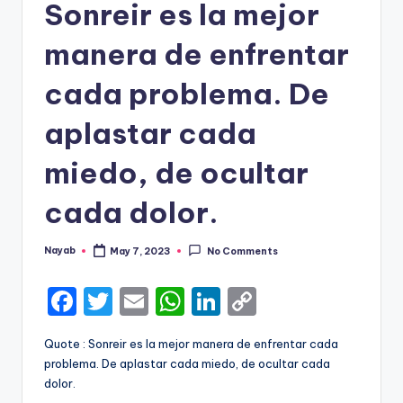
Sonreir es la mejor
manera de enfrentar
cada problema. De
aplastar cada
miedo, de ocultar
cada dolor.
Nayab
May 7, 2023
No Comments
Posted
by
F
T
E
W
Li
C
a
w
m
h
n
o
Quote : Sonreir es la mejor manera de enfrentar cada
c
it
ai
a
k
p
problema. De aplastar cada miedo, de ocultar cada
e
te
l
ts
e
y
dolor.