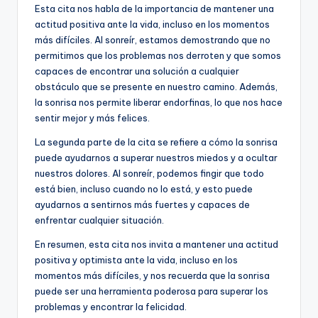
b
r
A
dI
Li
Esta cita nos habla de la importancia de mantener una
actitud positiva ante la vida, incluso en los momentos
o
p
n
n
más difíciles. Al sonreír, estamos demostrando que no
o
p
k
permitimos que los problemas nos derroten y que somos
k
capaces de encontrar una solución a cualquier
obstáculo que se presente en nuestro camino. Además,
la sonrisa nos permite liberar endorfinas, lo que nos hace
sentir mejor y más felices.
La segunda parte de la cita se refiere a cómo la sonrisa
puede ayudarnos a superar nuestros miedos y a ocultar
nuestros dolores. Al sonreír, podemos fingir que todo
está bien, incluso cuando no lo está, y esto puede
ayudarnos a sentirnos más fuertes y capaces de
enfrentar cualquier situación.
En resumen, esta cita nos invita a mantener una actitud
positiva y optimista ante la vida, incluso en los
momentos más difíciles, y nos recuerda que la sonrisa
puede ser una herramienta poderosa para superar los
problemas y encontrar la felicidad.