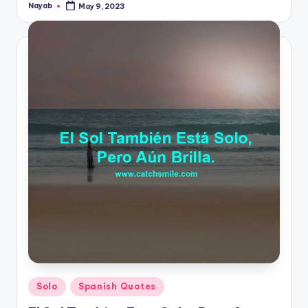
Nayab
May 9, 2023
Posted
by
Posted
Solo
Spanish Quotes
in