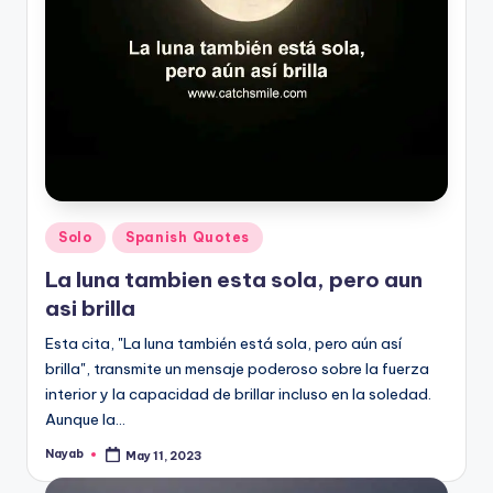
Posted
Solo
Spanish Quotes
in
La luna tambien esta sola, pero aun
asi brilla
Esta cita, "La luna también está sola, pero aún así
brilla", transmite un mensaje poderoso sobre la fuerza
interior y la capacidad de brillar incluso en la soledad.
Aunque la…
Nayab
May 11, 2023
Posted
by