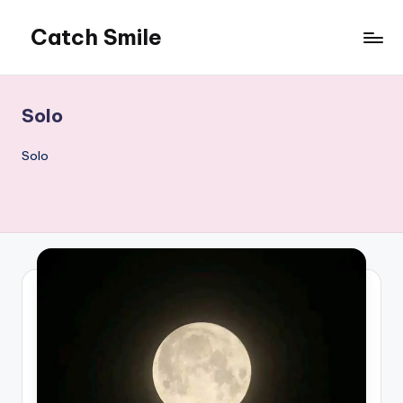
Catch Smile
Skip
to
Best
content
Quotes
and
Solo
Status
for
Solo
Free...