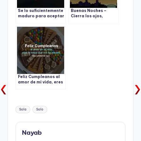
Se lo suficientemente
Buenas Noches –
maduro para aceptar
Cierra los ojos,
el rechazo y los
respira hondo y ten un
fracasos
dulce sueno.
Feliz Cumpleanos al
amor de mi vida, eres
lo mejor que me ha
pasado.
Tags:
Sola
Solo
Nayab