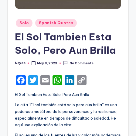
Posted
Solo
Spanish Quotes
in
El Sol Tambien Esta
Solo, Pero Aun Brilla
Nayab
May 8, 2023
No Comments
Posted
by
F
T
E
W
Li
C
a
w
m
h
n
o
El Sol Tambien Esta Solo, Pero Aun Brilla
c
it
ai
a
k
p
La cita “El sol también está solo pero aún brilla” es una
e
te
l
ts
e
y
poderosa metáfora de la perseverancia y la resiliencia,
b
r
A
dI
Li
especialmente en tiempos de dificultad o soledad. He
aquí una explicación de la cita:
o
p
n
n
El sol es una de las fuentes de luz y calor más poderosas