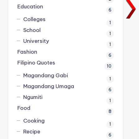
Education
6
Colleges
1
School
1
University
1
Fashion
6
Filipino Quotes
10
Magandang Gabi
1
Magandang Umaga
6
Ngumiti
1
Food
8
Cooking
1
Recipe
6