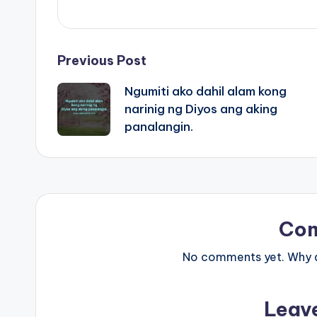
Post
Previous Post
Ngumiti ako dahil alam kong
navigation
narinig ng Diyos ang aking
panalangin.
Co
No comments yet. Why do
Leav