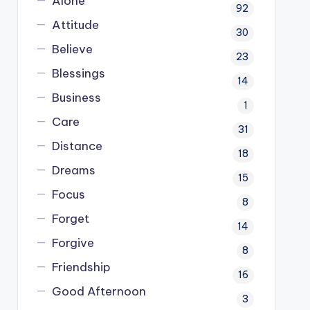
Alone
92
Attitude
30
Believe
23
Blessings
14
Business
1
Care
31
Distance
18
Dreams
15
Focus
8
Forget
14
Forgive
8
Friendship
16
Good Afternoon
3