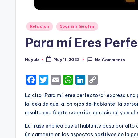
Posted
Relacion
Spanish Quotes
in
Para mí Eres Perfe
Nayab
May 11, 2023
No Comments
Posted
by
F
T
E
W
Li
C
a
w
m
h
n
o
La cita “Para mí, eres perfecto/a” expresa una
c
it
ai
a
k
p
la idea de que, a los ojos del hablante, la perso
e
te
l
ts
e
y
resalta una fuerte conexión emocional y un alt
b
r
A
dI
Li
La frase implica que el hablante pasa por alto
o
p
n
n
únicamente en los aspectos positivos de la pe