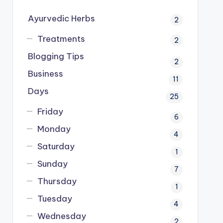
Ayurvedic Herbs
2
Treatments
2
Blogging Tips
2
Business
11
Days
25
Friday
6
Monday
4
Saturday
1
Sunday
7
Thursday
1
Tuesday
4
Wednesday
2