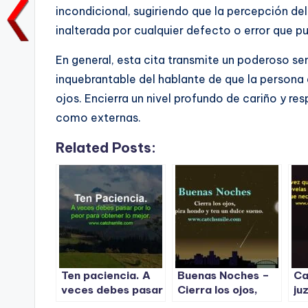
o
p
k
incondicional, sugiriendo que la percepción de
k
inalterada por cualquier defecto o error que p
En general, esta cita transmite un poderoso se
inquebrantable del hablante de que la persona 
ojos. Encierra un nivel profundo de cariño y res
como externas.
Related Posts:
Ten paciencia. A
Buenas Noches –
Ca
veces debes pasar
Cierra los ojos,
ju
por lo peor para
respira hondo y
re