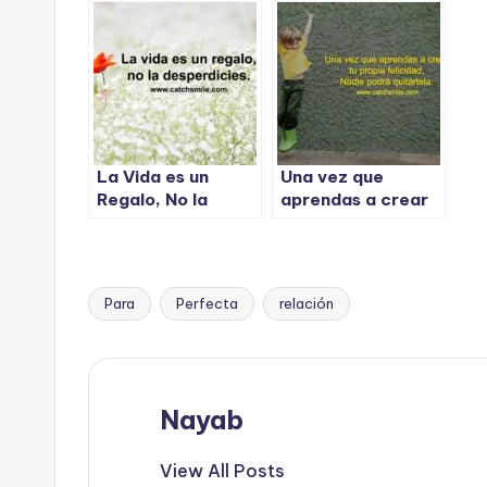
obtener lo mejor.
ten un dulce sueno.
de
sa
La Vida es un
Una vez que
Regalo, No la
aprendas a crear
Desperdicies.
tu propia felicidad,
nadie podrá
quitártela.
Para
Perfecta
relación
Tags:
Nayab
View All Posts