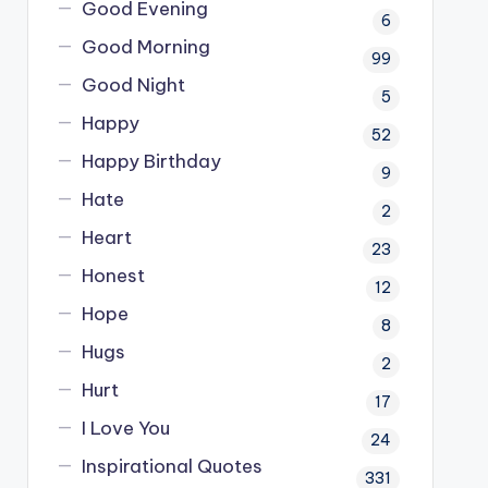
Good Evening
6
Good Morning
99
Good Night
5
Happy
52
Happy Birthday
9
Hate
2
Heart
23
Honest
12
Hope
8
Hugs
2
Hurt
17
I Love You
24
Inspirational Quotes
331