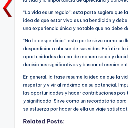
la vida y la importancia de apreciarla y aprov
e
te
l
ts
e
y
b
r
A
dI
Li
“La vida es un regalo”: esta parte sugiere que l
idea de que estar vivo es una bendición y deb
o
p
n
n
una experiencia única y notable que no debe d
o
p
k
k
“No lo desperdicie”: esta parte sirve como un l
desperdiciar o abusar de sus vidas. Enfatiza la 
oportunidades de uno de manera sabia y decidi
decisiones significativas y buscar el crecimiento
En general, la frase resume la idea de que la v
respetar y vivir al máximo de su potencial. Imp
las oportunidades y hacer contribuciones posi
y significado. Sirve como un recordatorio para a
se esfuerza por hacer de ella un viaje satisfact
Related Posts: