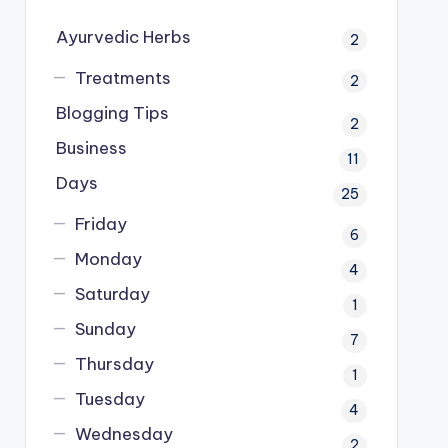
Ayurvedic Herbs
2
Treatments
2
Blogging Tips
2
Business
11
Days
25
Friday
6
Monday
4
Saturday
1
Sunday
7
Thursday
1
Tuesday
4
Wednesday
2