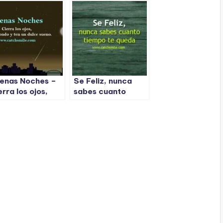
enas Noches –
Se Feliz, nunca
erra los ojos,
sabes cuanto
spira hondo y
tiempo te queda
n un dulce sueno.