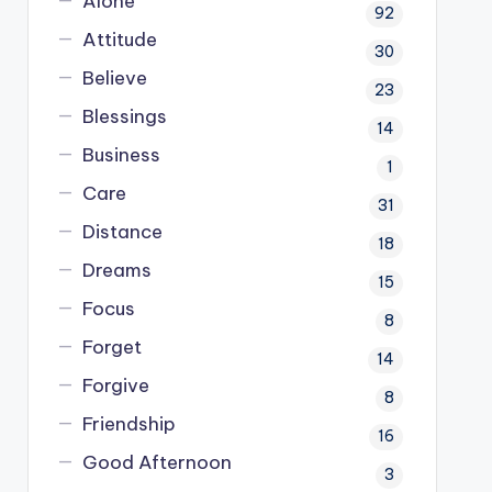
Alone
92
Attitude
30
Believe
23
Blessings
14
Business
1
Care
31
Distance
18
Dreams
15
Focus
8
Forget
14
Forgive
8
Friendship
16
Good Afternoon
3