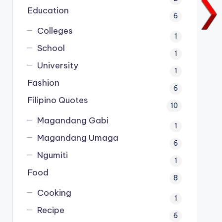
Education
6
Colleges
1
School
1
University
1
Fashion
6
Filipino Quotes
10
Magandang Gabi
1
Magandang Umaga
6
Ngumiti
1
Food
8
Cooking
1
Recipe
6