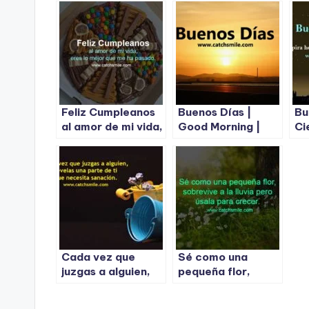
Feliz Cumpleanos
Buenos Días |
Bu
al amor de mi vida,
Good Morning |
Ci
eres lo mejor que
Buenos Dias
re
me ha pasado.
Images
te
Cada vez que
Sé como una
juzgas a alguien,
pequeña flor,
revelas una parte
sobrevive a la
de ti que necesita
lluvia pero úsala