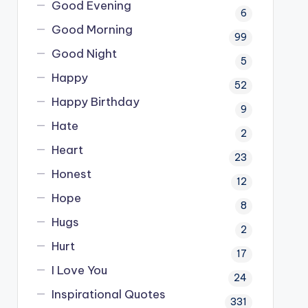
Good Evening
6
Good Morning
99
Good Night
5
Happy
52
Happy Birthday
9
Hate
2
Heart
23
Honest
12
Hope
8
Hugs
2
Hurt
17
I Love You
24
Inspirational Quotes
331