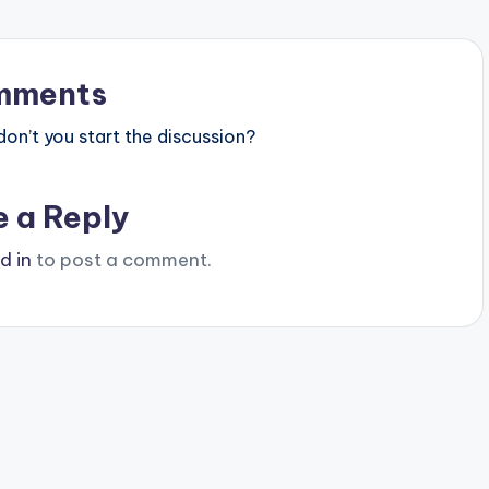
mments
n’t you start the discussion?
e a Reply
d in
to post a comment.