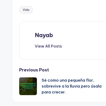
sanación.
para crecer.
Vida
Tags:
Nayab
View All Posts
Post
Previous Post
Sé como una pequeña flor,
navigation
sobrevive a la lluvia pero úsala
para crecer.